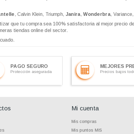
ntelle
, Calvin Klein, Triumph,
Janira
,
Wonderbra
, Variance,
tizar que tu compra sea 100% satisfactoria al mejor precio d
meras tiendas online del sector.
ecuado.
PAGO SEGURO
MEJORES PR
Protección asegurada
Precios bajos tod
ctos
Mi cuenta
Mis compras
es
Mis puntos MIS