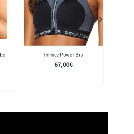
rbo
Infinity Power Bra
Suje
67,00€