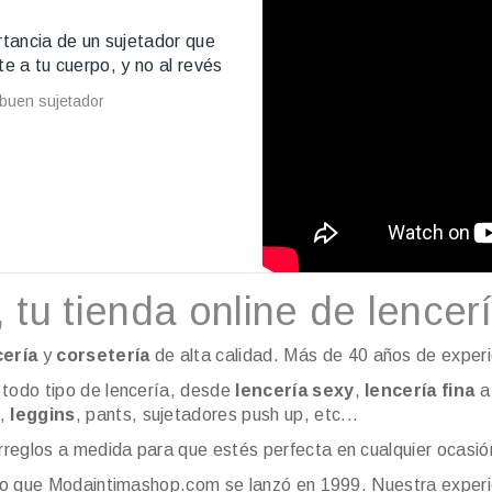
tancia de un sujetador que
e a tu cuerpo, y no al revés
 buen sujetador
s
u tienda online de lencerí
cería
y
corsetería
de alta calidad. Más de 40 años de experi
todo tipo de lencería, desde
lencería sexy
,
lencería fina
a 
s,
leggins
, pants, sujetadores push up, etc...
rreglos a medida para que estés perfecta en cualquier ocasió
sto que Modaintimashop.com se lanzó en 1999. Nuestra experie